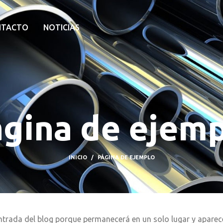
NTACTO
NOTICIAS
gina de ejem
INICIO
PÁGINA DE EJEMPLO
entrada del blog porque permanecerá en un solo lugar y aparec