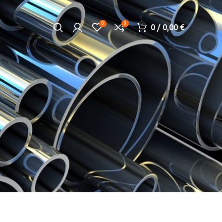
0
0
0
/
0,00
€